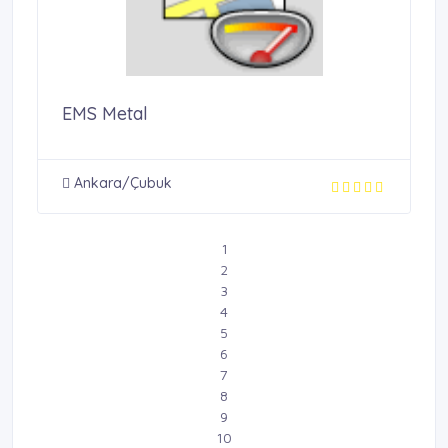
EMS Metal
Ankara/Çubuk
1
2
3
4
5
6
7
8
9
10