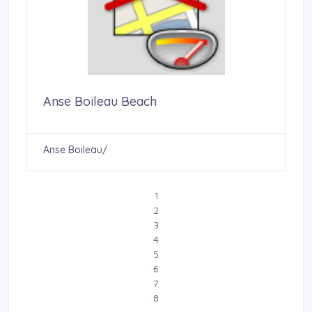
Anse Boileau Beach
Anse Boileau/
1
2
3
4
5
6
7
8