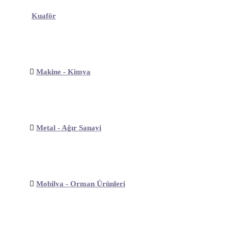
Kuaför
Makine - Kimya
Metal - Ağır Sanayi
Mobilya - Orman Ürünleri