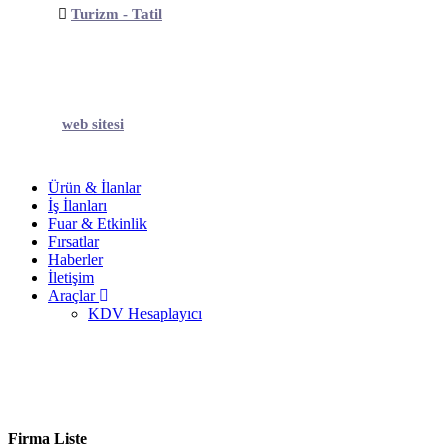
Turizm - Tatil
web sitesi
Ürün & İlanlar
İş İlanları
Fuar & Etkinlik
Fırsatlar
Haberler
İletişim
Araçlar
KDV Hesaplayıcı
Firma Liste
Firma Liste