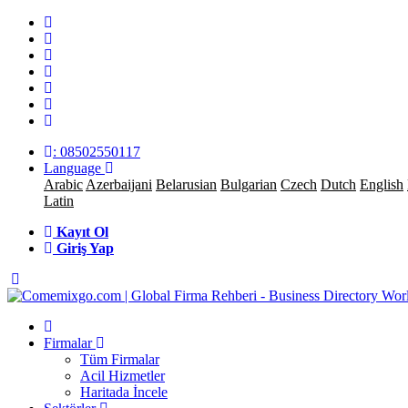
: 08502550117
Language
Arabic
Azerbaijani
Belarusian
Bulgarian
Czech
Dutch
English
Latin
Kayıt Ol
Giriş Yap
Firmalar
Tüm Firmalar
Acil Hizmetler
Haritada İncele