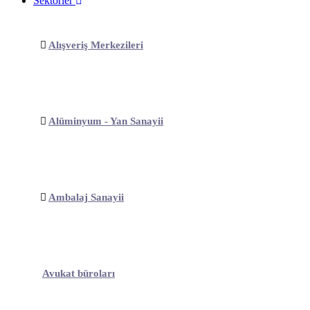
Sektörler
Alışveriş Merkezileri
Alüminyum - Yan Sanayii
Ambalaj Sanayii
Avukat büroları