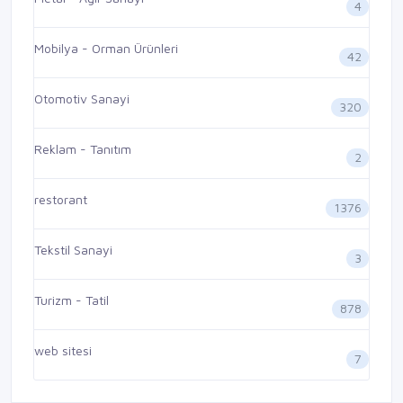
4
Mobilya - Orman Ürünleri
42
Otomotiv Sanayi
320
Reklam - Tanıtım
2
restorant
1376
Tekstil Sanayi
3
Turizm - Tatil
878
web sitesi
7