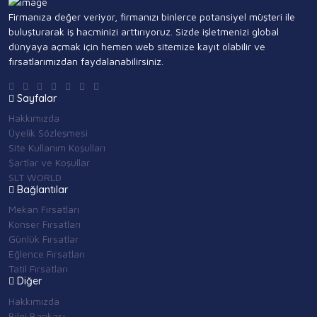
Firmanıza değer veriyor, firmanızı binlerce potansiyel müşteri ile
buluşturarak iş hacminizi arttırıyoruz. Sizde işletmenizi global
dünyaya açmak için hemen web sitemize kayıt olabilir ve
fırsatlarımızdan faydalanabilirsiniz.
Sayfalar
Hakkımızda
Üyelik Sözleşmesi
Site Kullanım Koşulları
Şartlar ve Koşullar
SLT WORLD
Bağlantılar
Mekan Fırsatları
Konser Fırsatları
Günlük Fırsatlar
Eğlence Fırsatları
Tatil Fırsatları
Diğer
Hakkımızda
Bilgi Bankası