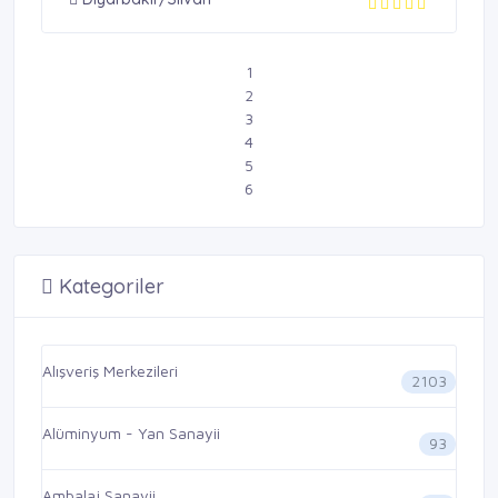
1
2
3
4
5
6
Kategoriler
Alışveriş Merkezileri
2103
Alüminyum - Yan Sanayii
93
Ambalaj Sanayii