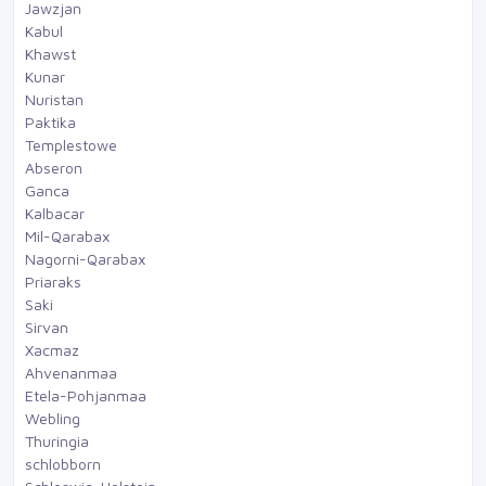
Jawzjan
Kabul
Khawst
Kunar
Nuristan
Paktika
Templestowe
Abseron
Ganca
Kalbacar
Mil-Qarabax
Nagorni-Qarabax
Priaraks
Saki
Sirvan
Xacmaz
Ahvenanmaa
Etela-Pohjanmaa
Webling
Thuringia
schlobborn