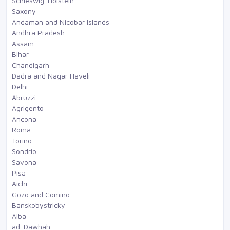
Schleswig-Holstein
Saxony
Andaman and Nicobar Islands
Andhra Pradesh
Assam
Bihar
Chandigarh
Dadra and Nagar Haveli
Delhi
Abruzzi
Agrigento
Ancona
Roma
Torino
Sondrio
Savona
Pisa
Aichi
Gozo and Comino
Banskobystricky
Alba
ad-Dawhah