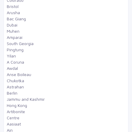
Colorado
Bristol
Arusha
Bac Giang
Dubai
Muhen
Amparai
South Georgia
Pingtung
Yilan
A Coruna
Awdal
Anse Boileau
Chukotka
Astrahan
Berlin
Jammu and Kashmir
Hong Kong
Artibonite
Centre
Aasiaat
Ain