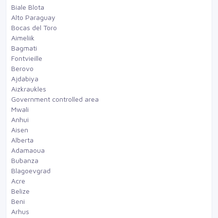
Biale Blota
Alto Paraguay
Bocas del Toro
Aimeliik
Bagmati
Fontvieille
Berovo
Ajdabiya
Aizkraukles
Government controlled area
Mwali
Anhui
Aisen
Alberta
Adamaoua
Bubanza
Blagoevgrad
Acre
Belize
Beni
Arhus