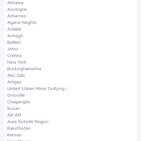
Abhasia
Auvergne
Acharnes
Agana Heights
Ardabil
Armagh
Batken
Johor
Crimea
New York
Buckinghamshire
Abu Zabi
Artigas
United States Minor Outlying I
Grouville
Chagangdo
Busan
Alif Alif
Area Outside Region
Baluchistan
Kansas