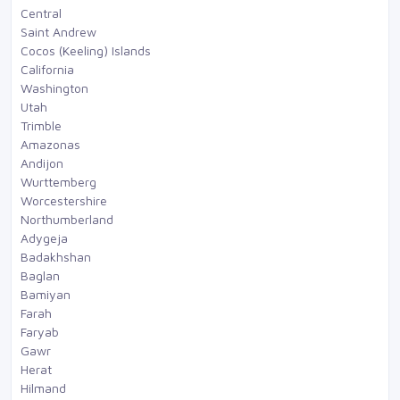
Central
Saint Andrew
Cocos (Keeling) Islands
California
Washington
Utah
Trimble
Amazonas
Andijon
Wurttemberg
Worcestershire
Northumberland
Adygeja
Badakhshan
Baglan
Bamiyan
Farah
Faryab
Gawr
Herat
Hilmand