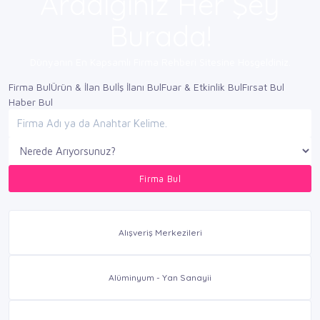
Aradığınız Her Şey
Burada!
Dünyanın En Kapsamlı Firma Rehberi Sitesine Hoşgeldiniz.
Firma Bul
Ürün & İlan Bul
İş İlanı Bul
Fuar & Etkinlik Bul
Fırsat Bul
Haber Bul
Firma Bul
Alışveriş Merkezileri
Alüminyum - Yan Sanayii