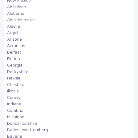
New Mexico
Aberdeen
Alabama
Aberdeenshire
Alaska
Argyll
Arizona
Arkansas
Belfast
Florida
Georgia
Derbyshire
Hawaii
Cheshire
Illinois
Conwy
Indiana
Cumbria
Michigan
Dunbartonshire
Baden-Wurttemberg
Bavaria