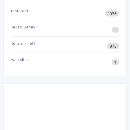
restorant
1376
Tekstil Sanayi
3
Turizm - Tatil
878
web sitesi
7
Acil hizmetlere ulaşmak için tıklayın.