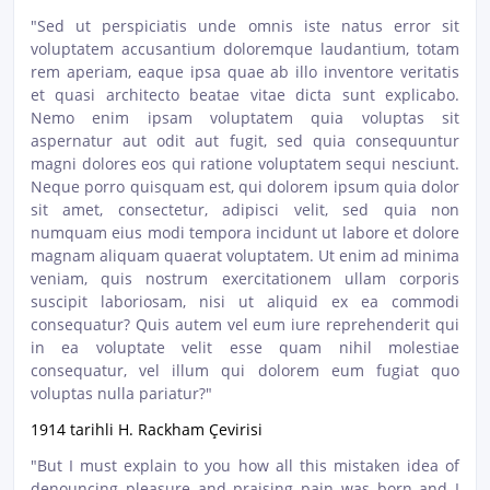
"Sed ut perspiciatis unde omnis iste natus error sit
voluptatem accusantium doloremque laudantium, totam
rem aperiam, eaque ipsa quae ab illo inventore veritatis
et quasi architecto beatae vitae dicta sunt explicabo.
Nemo enim ipsam voluptatem quia voluptas sit
aspernatur aut odit aut fugit, sed quia consequuntur
magni dolores eos qui ratione voluptatem sequi nesciunt.
Neque porro quisquam est, qui dolorem ipsum quia dolor
sit amet, consectetur, adipisci velit, sed quia non
numquam eius modi tempora incidunt ut labore et dolore
magnam aliquam quaerat voluptatem. Ut enim ad minima
veniam, quis nostrum exercitationem ullam corporis
suscipit laboriosam, nisi ut aliquid ex ea commodi
consequatur? Quis autem vel eum iure reprehenderit qui
in ea voluptate velit esse quam nihil molestiae
consequatur, vel illum qui dolorem eum fugiat quo
voluptas nulla pariatur?"
1914 tarihli H. Rackham Çevirisi
"But I must explain to you how all this mistaken idea of
denouncing pleasure and praising pain was born and I