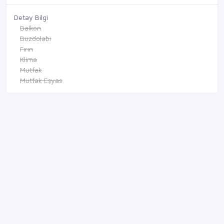
Detay Bilgi
Balkon
Buzdolabı
Fırın
Klima
Mutfak
Mutfak Eşyas
Mesaj Gönder
×