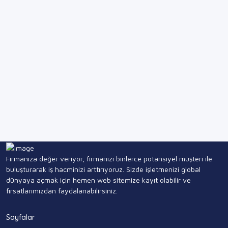
IP Adresiniz : 216.73.217.169
Kapat
Mesajı Gönder
İlan Video
×
Kapat
Firmanıza değer veriyor, firmanızı binlerce potansiyel müşteri ile
buluşturarak iş hacminizi arttırıyoruz. Sizde işletmenizi global
dünyaya açmak için hemen web sitemize kayıt olabilir ve
fırsatlarımızdan faydalanabilirsiniz.
Sayfalar