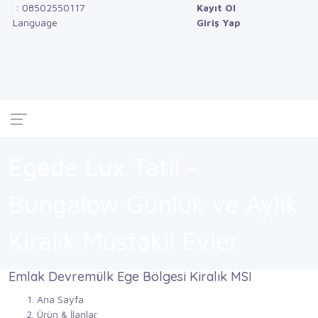
: 08502550117
Kayıt Ol
Language
Giriş Yap
Egede Lux Tatil -
Bungalow Günlük ve Aylık
Kiralık Müstakil Evler
Emlak
Devremülk
Ege Bölgesi
Kiralık
MSI
Ana Sayfa
Ürün & İlanlar