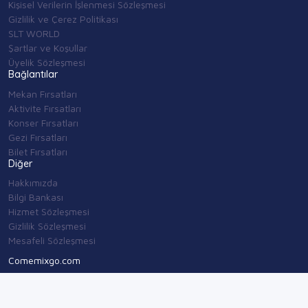
Kişisel Verilerin İşlenmesi Sözleşmesi
Gizlilik ve Çerez Politikası
SLT WORLD
Şartlar ve Koşullar
Üyelik Sözleşmesi
Bağlantılar
Mekan Fırsatları
Aktivite Fırsatları
Konser Fırsatları
Gezi Fırsatları
Bilet Fırsatları
Diğer
Hakkımızda
Bilgi Bankası
Hizmet Sözleşmesi
Gizlilik Sözleşmesi
Mesafeli Sözleşmesi
Comemixgo.com