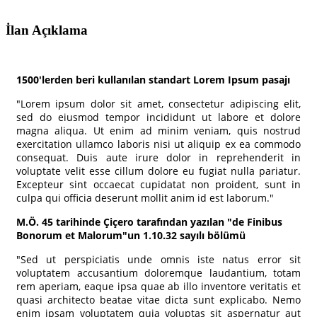
İlan Açıklama
1500'lerden beri kullanılan standart Lorem Ipsum pasajı
"Lorem ipsum dolor sit amet, consectetur adipiscing elit,
sed do eiusmod tempor incididunt ut labore et dolore
magna aliqua. Ut enim ad minim veniam, quis nostrud
exercitation ullamco laboris nisi ut aliquip ex ea commodo
consequat. Duis aute irure dolor in reprehenderit in
voluptate velit esse cillum dolore eu fugiat nulla pariatur.
Excepteur sint occaecat cupidatat non proident, sunt in
culpa qui officia deserunt mollit anim id est laborum."
M.Ö. 45 tarihinde Çiçero tarafından yazılan "de Finibus
Bonorum et Malorum"un 1.10.32 sayılı bölümü
"Sed ut perspiciatis unde omnis iste natus error sit
voluptatem accusantium doloremque laudantium, totam
rem aperiam, eaque ipsa quae ab illo inventore veritatis et
quasi architecto beatae vitae dicta sunt explicabo. Nemo
enim ipsam voluptatem quia voluptas sit aspernatur aut