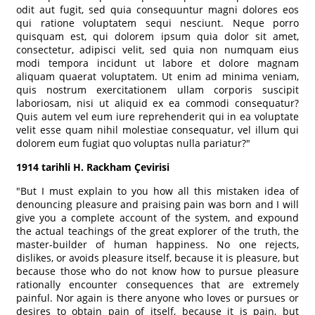
odit aut fugit, sed quia consequuntur magni dolores eos
qui ratione voluptatem sequi nesciunt. Neque porro
quisquam est, qui dolorem ipsum quia dolor sit amet,
consectetur, adipisci velit, sed quia non numquam eius
modi tempora incidunt ut labore et dolore magnam
aliquam quaerat voluptatem. Ut enim ad minima veniam,
quis nostrum exercitationem ullam corporis suscipit
laboriosam, nisi ut aliquid ex ea commodi consequatur?
Quis autem vel eum iure reprehenderit qui in ea voluptate
velit esse quam nihil molestiae consequatur, vel illum qui
dolorem eum fugiat quo voluptas nulla pariatur?"
1914 tarihli H. Rackham Çevirisi
"But I must explain to you how all this mistaken idea of
denouncing pleasure and praising pain was born and I will
give you a complete account of the system, and expound
the actual teachings of the great explorer of the truth, the
master-builder of human happiness. No one rejects,
dislikes, or avoids pleasure itself, because it is pleasure, but
because those who do not know how to pursue pleasure
rationally encounter consequences that are extremely
painful. Nor again is there anyone who loves or pursues or
desires to obtain pain of itself, because it is pain, but