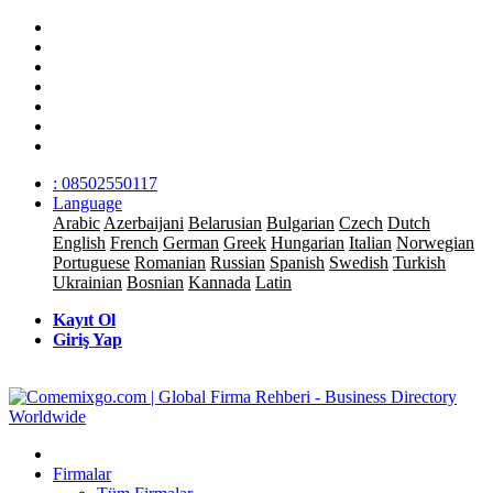
: 08502550117
Language
Arabic
Azerbaijani
Belarusian
Bulgarian
Czech
Dutch
English
French
German
Greek
Hungarian
Italian
Norwegian
Portuguese
Romanian
Russian
Spanish
Swedish
Turkish
Ukrainian
Bosnian
Kannada
Latin
Kayıt Ol
Giriş Yap
Firmalar