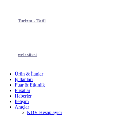
Turizm - Tatil
web sitesi
Ürün & İlanlar
İş İlanları
Fuar & Etkinlik
Fırsatlar
Haberler
İletişim
Araçlar
KDV Hesaplayıcı
Hugo Boss Bottled intense