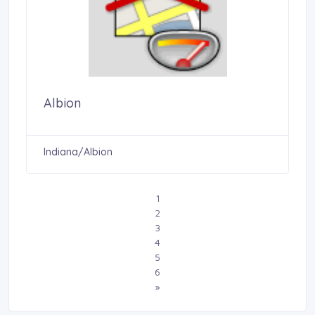
Albion
Indiana/Albion
1
2
3
4
5
6
»