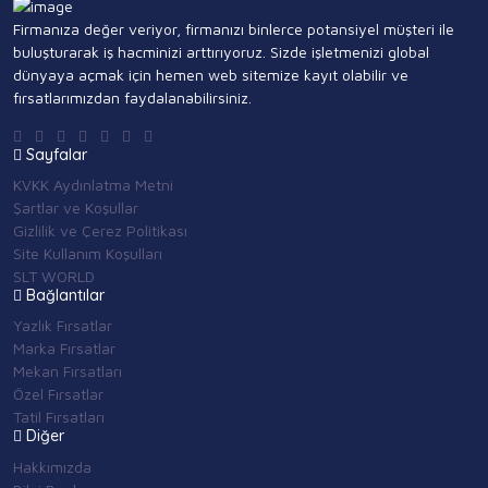
Firmanıza değer veriyor, firmanızı binlerce potansiyel müşteri ile
buluşturarak iş hacminizi arttırıyoruz. Sizde işletmenizi global
dünyaya açmak için hemen web sitemize kayıt olabilir ve
fırsatlarımızdan faydalanabilirsiniz.
Sayfalar
KVKK Aydınlatma Metni
Şartlar ve Koşullar
Gizlilik ve Çerez Politikası
Site Kullanım Koşulları
SLT WORLD
Bağlantılar
Yazlık Fırsatlar
Marka Fırsatlar
Mekan Fırsatları
Özel Fırsatlar
Tatil Fırsatları
Diğer
Hakkımızda