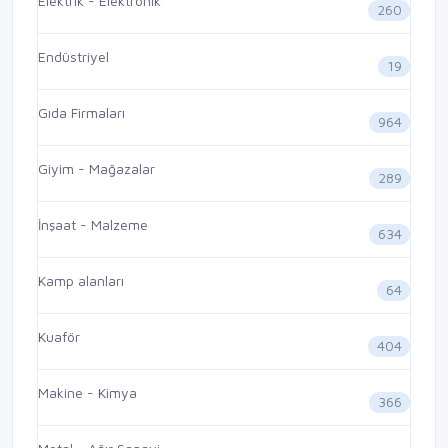
Elektrik - Elektronik
260
Endüstriyel
19
Gıda Firmaları
964
Giyim - Mağazalar
289
İnşaat - Malzeme
634
Kamp alanları
64
Kuaför
404
Makine - Kimya
366