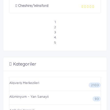
Cheshire/Winsford
1
2
3
4
5
Kategoriler
Alışveriş Merkezileri
2103
Alüminyum - Yan Sanayii
93