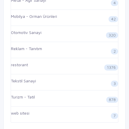
Metal - Ağır Sanayi
4
Mobilya - Orman Ürünleri
42
Otomotiv Sanayi
320
Reklam - Tanıtım
2
restorant
1376
Tekstil Sanayi
3
Turizm - Tatil
878
web sitesi
7