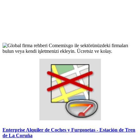
Enterprise Alquiler de Coches y Furgonetas - Estación de Tren
de La Coruña