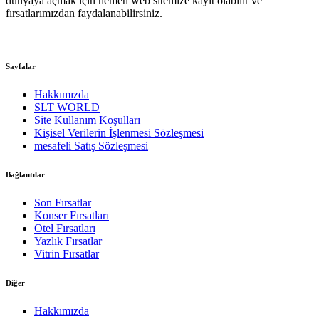
dünyaya açmak için hemen web sitemize kayıt olabilir ve
fırsatlarımızdan faydalanabilirsiniz.
Sayfalar
Hakkımızda
SLT WORLD
Site Kullanım Koşulları
Kişisel Verilerin İşlenmesi Sözleşmesi
mesafeli Satış Sözleşmesi
Bağlantılar
Son Fırsatlar
Konser Fırsatları
Otel Fırsatları
Yazlık Fırsatlar
Vitrin Fırsatlar
Diğer
Hakkımızda