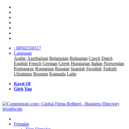
: 08502550117
Language
Arabic
Azerbaijani
Belarusian
Bulgarian
Czech
Dutch
English
French
German
Greek
Hungarian
Italian
Norwegian
Portuguese
Romanian
Russian
Spanish
Swedish
Turkish
Ukrainian
Bosnian
Kannada
Latin
Kayıt Ol
Giriş Yap
Firmalar