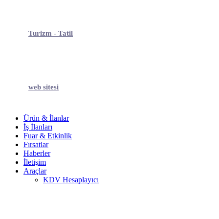
Turizm - Tatil
web sitesi
Ürün & İlanlar
İş İlanları
Fuar & Etkinlik
Fırsatlar
Haberler
İletişim
Araçlar
KDV Hesaplayıcı
Firma Liste