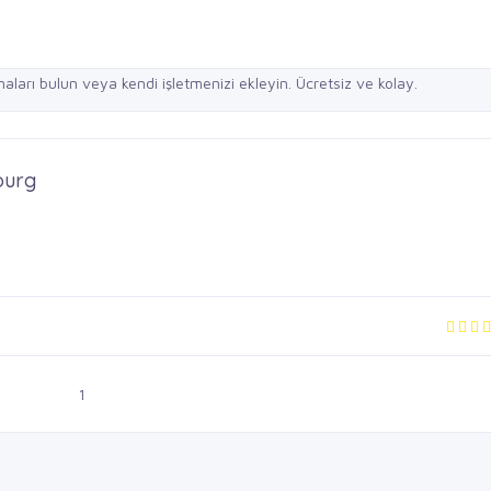
ourg
1