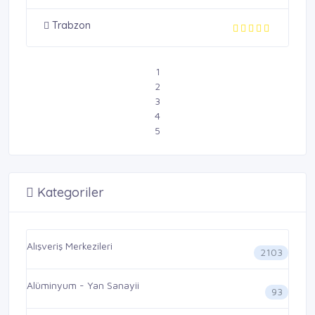
Trabzon
1
2
3
4
5
Kategoriler
Alışveriş Merkezileri
2103
Alüminyum - Yan Sanayii
93