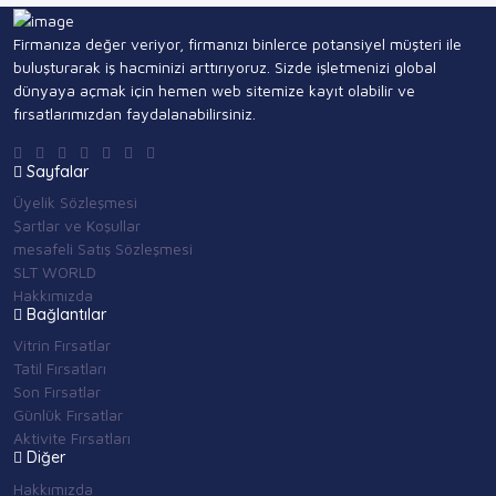
Firmanıza değer veriyor, firmanızı binlerce potansiyel müşteri ile
buluşturarak iş hacminizi arttırıyoruz. Sizde işletmenizi global
dünyaya açmak için hemen web sitemize kayıt olabilir ve
fırsatlarımızdan faydalanabilirsiniz.
Sayfalar
Üyelik Sözleşmesi
Şartlar ve Koşullar
mesafeli Satış Sözleşmesi
SLT WORLD
Hakkımızda
Bağlantılar
Vitrin Fırsatlar
Tatil Fırsatları
Son Fırsatlar
Günlük Fırsatlar
Aktivite Fırsatları
Diğer
Hakkımızda