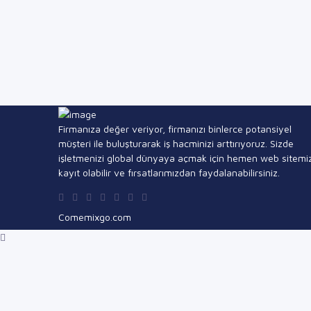
Firmanıza değer veriyor, firmanızı binlerce potansiyel
müşteri ile buluşturarak iş hacminizi arttırıyoruz. Sizde
işletmenizi global dünyaya açmak için hemen web sitemi
kayıt olabilir ve fırsatlarımızdan faydalanabilirsiniz.
Comemixgo.com