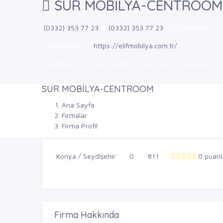
SUR MOBİLYA-CENTROOM
(0332) 353 77 23
(0332) 353 77 23
Belirtilmemiş
Belirtilmemiş
https://elifmobilya.com.tr/
Şemsitebrizi, Sultan Velet Cd. No:9, 42030 Karatay/Kon
SUR MOBİLYA-CENTROOM
Ana Sayfa
Firmalar
Firma Profil
Konya / Seydişehir
0
811
0 puan
Firma Hakkında