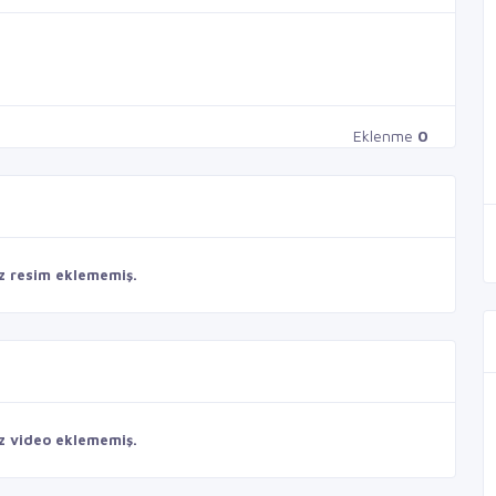
Eklenme
0
z resim eklememiş.
z video eklememiş.