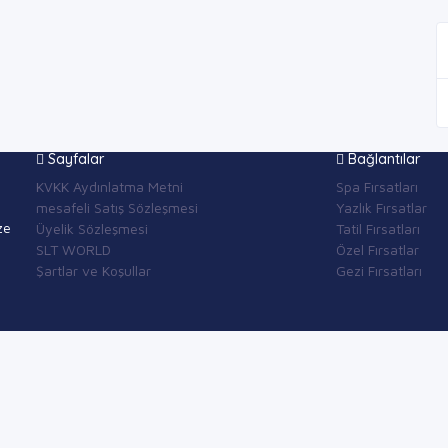
Sayfalar
Bağlantılar
KVKK Aydınlatma Metni
Spa Fırsatları
mesafeli Satış Sözleşmesi
Yazlık Fırsatlar
ze
Üyelik Sözleşmesi
Tatil Fırsatları
SLT WORLD
Özel Fırsatlar
Şartlar ve Koşullar
Gezi Fırsatları