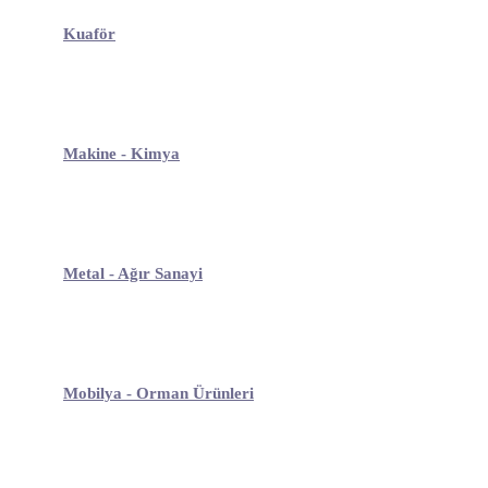
Kuaför
Makine - Kimya
Metal - Ağır Sanayi
Mobilya - Orman Ürünleri