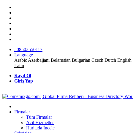
: 08502550117
Language
Arabic
Azerbaijani
Belarusian
Bulgarian
Czech
Dutch
English
Latin
Kayıt Ol
Giriş Yap
Firmalar
Tüm Firmalar
Acil Hizmetler
Haritada İncele