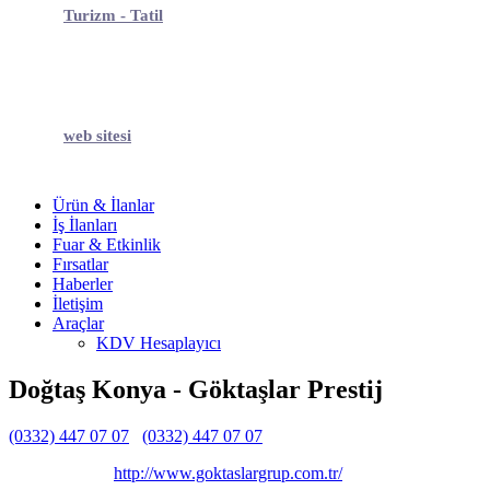
Turizm - Tatil
web sitesi
Ürün & İlanlar
İş İlanları
Fuar & Etkinlik
Fırsatlar
Haberler
İletişim
Araçlar
KDV Hesaplayıcı
Doğtaş Konya - Göktaşlar Prestij
(0332) 447 07 07
(0332) 447 07 07
Belirtilmemiş
Belirtilmemiş
http://www.goktaslargrup.com.tr/