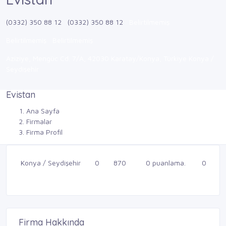
(0332) 350 88 12
(0332) 350 88 12
Belirtilmemiş
Belirtilmemiş
Belirtilmemiş
Aziziye, Mengüc Cd. 7/A, 42030 Karatay/Konya, Türkiye Konya /
Seydişehir
Evistan
Ana Sayfa
Firmalar
Firma Profil
Konya / Seydişehir
0
870
0 puanlama.
0
Firma Hakkında