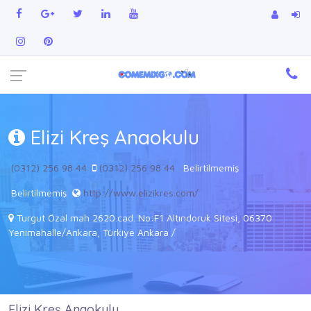
Elizi Kreş Anaokulu
(0312) 256 98 44
(0312) 256 98 44
Belirtilmemiş
Belirtilmemiş
http://www.elizikres.com/
Turgut Özal mah 2620.cad. No:F1 Altındoruk Sitesi, 06370
Yenimahalle/Ankara, Türkiye Ankara /
Elizi Kreş Anaokulu