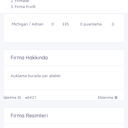
Firmalar
Firma Profil
Michigan / Adrian
0
335
0 puanlama.
0
Firma Hakkında
Açıklama burada yer alabilir
İşletme ID : #6421
Eklenme
0
Firma Resimleri