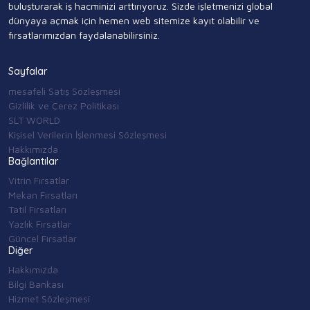
buluşturarak iş hacminizi arttırıyoruz. Sizde işletmenizi global
dünyaya açmak için hemen web sitemize kayıt olabilir ve
fırsatlarımızdan faydalanabilirsiniz.
Sayfalar
mesafeli Satış Sözleşmesi
Gizlilik ve Çerez Politikası
SLT WORLD
Kişisel Verilerin İşlenmesi Sözleşmesi
Hakkımızda
Bağlantılar
Vitrin Fırsatlar
Mekan Fırsatları
Tatil Fırsatları
Yazlık Fırsatlar
Güncel Fırsatlar
Diğer
Hakkımızda
Bilgi Bankası
Hizmet Sözleşmesi