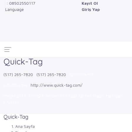
: 08502550117
Kayıt Ol
Language
Giriş Yap
Quick-Tag
(517) 265-7820
(517) 265-7820
Belirtilmemiş
Belirtilmemiş
http://www.quick-tag.com/
meijer 217 E, US-223, Adrian, MI 49221, United States Michigan
/ Adrian
Quick-Tag
Ana Sayfa