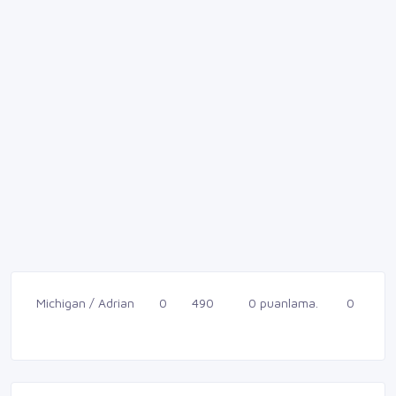
Michigan / Adrian
0
490
0 puanlama.
0