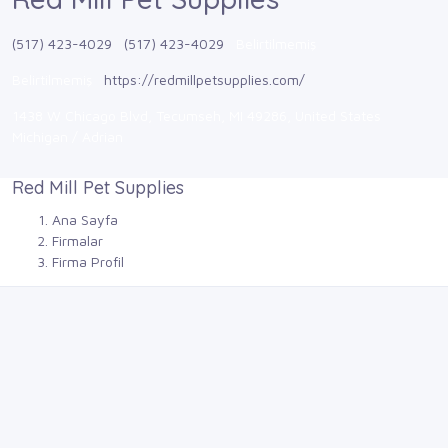
(517) 423-4029
(517) 423-4029
Belirtilmemiş
Belirtilmemiş
https://redmillpetsupplies.com/
1438 W Chicago Blvd, Tecumseh, MI 49286, United States
Michigan / Adrian
Red Mill Pet Supplies
Ana Sayfa
Firmalar
Firma Profil