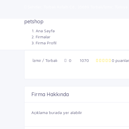
Şehitler, Torbalı Asfaltı Cd., 35689 Torbalı/İzmir, Türkiye 
petshop
Ana Sayfa
Firmalar
Firma Profil
İzmir / Torbalı
0
1070
0 puanla
Firma Hakkında
Açıklama burada yer alabilir