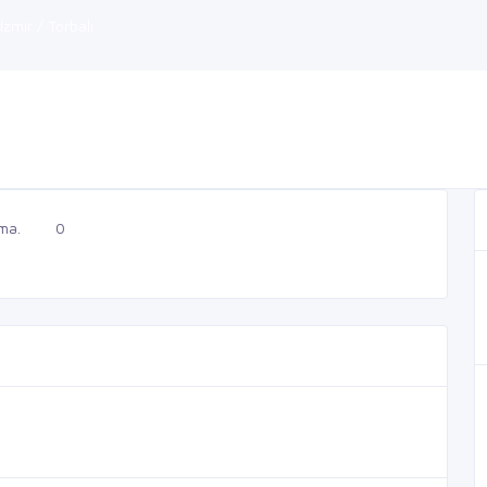
İzmir / Torbalı
ma.
0