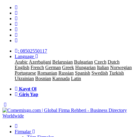
: 08502550117
Language
Arabic
Azerbaijani
Belarusian
Bulgarian
Czech
Dutch
English
French
German
Greek
Hungarian
Italian
Norwegian
Portuguese
Romanian
Russian
Spanish
Swedish
Turkish
Ukrainian
Bosnian
Kannada
Latin
Kayıt Ol
Giriş Yap
Firmalar