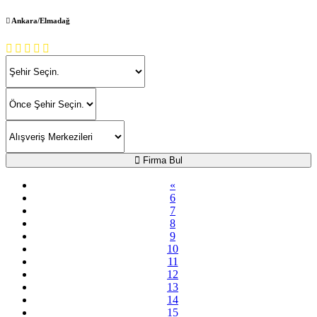
Ankara/Elmadağ
Firma Bul
«
6
7
8
9
10
11
12
13
14
15