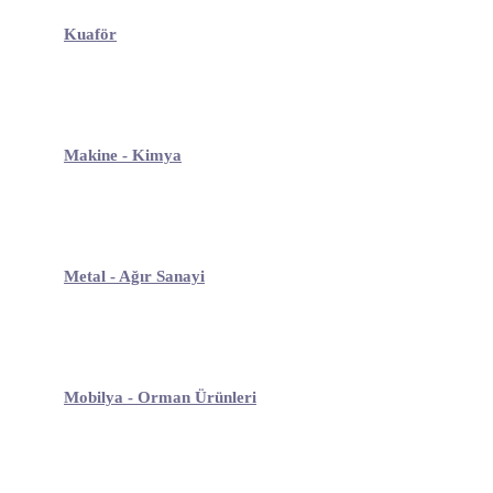
Kuaför
Makine - Kimya
Metal - Ağır Sanayi
Mobilya - Orman Ürünleri