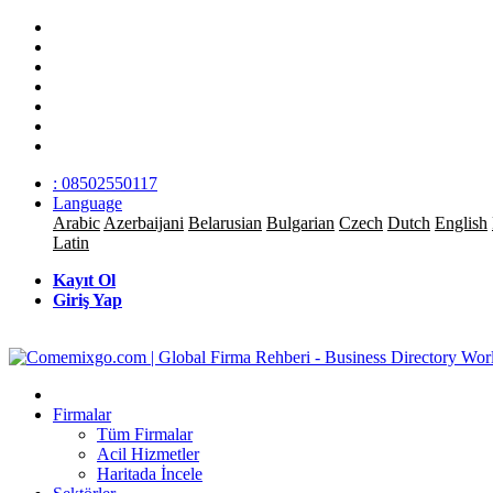
: 08502550117
Language
Arabic
Azerbaijani
Belarusian
Bulgarian
Czech
Dutch
English
Latin
Kayıt Ol
Giriş Yap
Firmalar
Tüm Firmalar
Acil Hizmetler
Haritada İncele