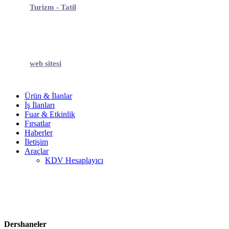
Turizm - Tatil
web sitesi
Ürün & İlanlar
İş İlanları
Fuar & Etkinlik
Fırsatlar
Haberler
İletişim
Araçlar
KDV Hesaplayıcı
Dershaneler
Dershaneler