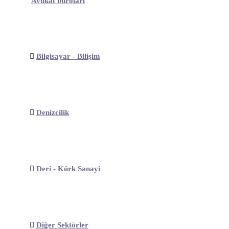
Avukat büroları
Bilgisayar - Bilişim
Denizcilik
Deri - Kürk Sanayi
Diğer Sektörler