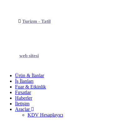
Turizm - Tatil
web sitesi
Ürün & İlanlar
İş İlanları
Fuar & Etkinlik
Fırsatlar
Haberler
İletişim
Araçlar
KDV Hesaplayıcı
Oto Galeri - Satıcı