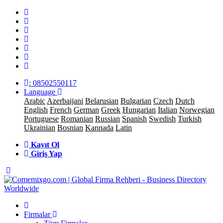
: 08502550117
Language
Arabic
Azerbaijani
Belarusian
Bulgarian
Czech
Dutch
English
French
German
Greek
Hungarian
Italian
Norwegian
Portuguese
Romanian
Russian
Spanish
Swedish
Turkish
Ukrainian
Bosnian
Kannada
Latin
Kayıt Ol
Giriş Yap
Firmalar