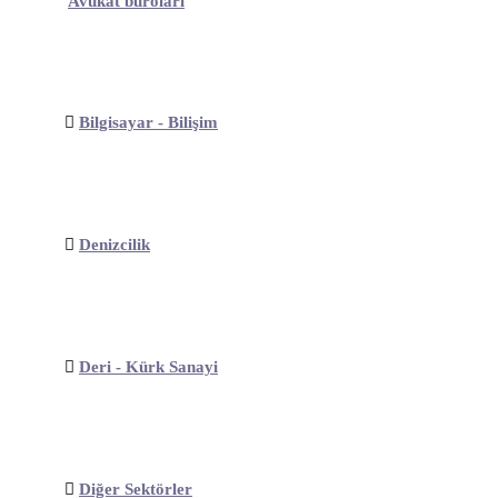
Avukat büroları
Bilgisayar - Bilişim
Denizcilik
Deri - Kürk Sanayi
Diğer Sektörler