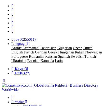
: 08502550117
Language
Arabic
Azerbaijani
Belarusian
Bulgarian
Czech
Dutch
English
French
German
Greek
Hungarian
Italian
Norwegian
Portuguese
Romanian
Russian
Spanish
Swedish
Turkish
Ukrainian
Bosnian
Kannada
Latin
Kayıt Ol
Giriş Yap
Firmalar