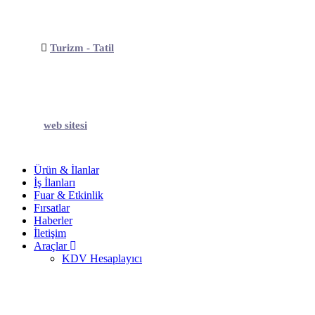
Turizm - Tatil
web sitesi
Ürün & İlanlar
İş İlanları
Fuar & Etkinlik
Fırsatlar
Haberler
İletişim
Araçlar
KDV Hesaplayıcı
Oto Galeri - Satıcı