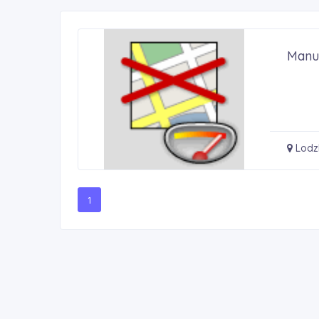
Manu
Lodz
1