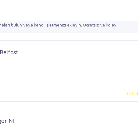
elfast
gor NI