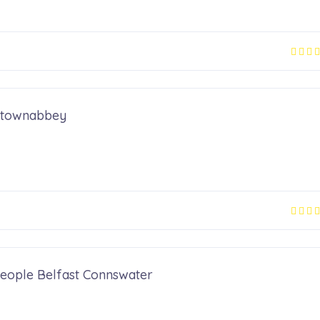
wtownabbey
People Belfast Connswater