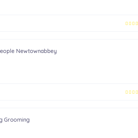
t People Newtownabbey
g Grooming