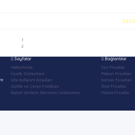
1
2
Sayfalar
Bağlantılar
Hakkımızda
Son Fırsatlar
Üyelik Sözleşmesi
Mekan Fırsatları
ze
Site Kullanım Koşulları
Konser Fırsatları
Gizlilik ve Çerez Politikası
Özel Fırsatlar
Kişisel Verilerin İşlenmesi Sözleşmesi
Marka Fırsatlar