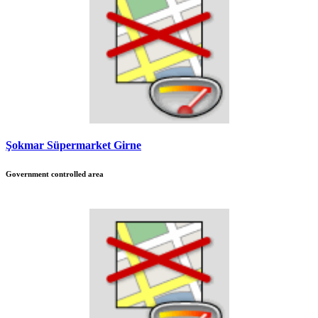
Şokmar Süpermarket Girne
Government controlled area