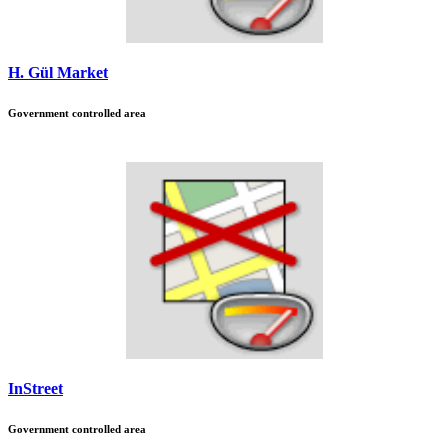
H. Gül Market
Government controlled area
InStreet
Government controlled area