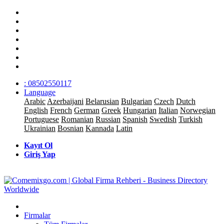
: 08502550117
Language
Arabic
Azerbaijani
Belarusian
Bulgarian
Czech
Dutch
English
French
German
Greek
Hungarian
Italian
Norwegian
Portuguese
Romanian
Russian
Spanish
Swedish
Turkish
Ukrainian
Bosnian
Kannada
Latin
Kayıt Ol
Giriş Yap
Firmalar