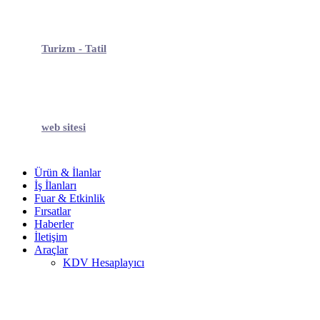
Turizm - Tatil
web sitesi
Ürün & İlanlar
İş İlanları
Fuar & Etkinlik
Fırsatlar
Haberler
İletişim
Araçlar
KDV Hesaplayıcı
Firma Liste