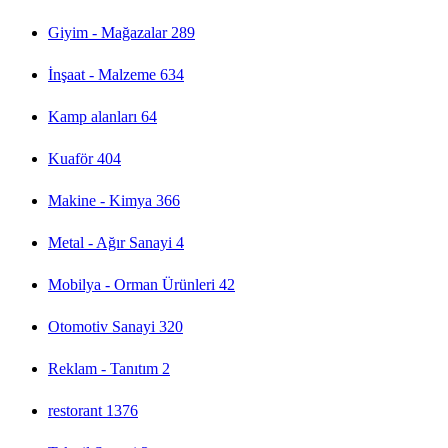
Giyim - Mağazalar
289
İnşaat - Malzeme
634
Kamp alanları
64
Kuaför
404
Makine - Kimya
366
Metal - Ağır Sanayi
4
Mobilya - Orman Ürünleri
42
Otomotiv Sanayi
320
Reklam - Tanıtım
2
restorant
1376