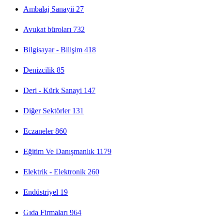
Ambalaj Sanayii
27
Avukat büroları
732
Bilgisayar - Bilişim
418
Denizcilik
85
Deri - Kürk Sanayi
147
Diğer Sektörler
131
Eczaneler
860
Eğitim Ve Danışmanlık
1179
Elektrik - Elektronik
260
Endüstriyel
19
Gıda Firmaları
964