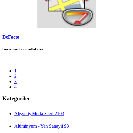
DeFacto
Government controlled area
1
2
3
4
Kategoriler
Alışveriş Merkezileri
2103
Alüminyum - Yan Sanayii
93