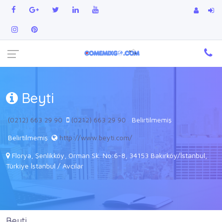
Beyti
(0212) 663 29 90
(0212) 663 29 90
Belirtilmemiş
Belirtilmemiş
http://www.beyti.com/
Florya, Şenlikköy, Orman Sk. No:6-8, 34153 Bakırköy/İstanbul,
Türkiye İstanbul / Avcılar
Beyti