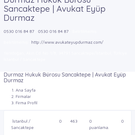
Sancaktepe | Avukat Eyüp
Durmaz
0530 016 84 87
0530 016 84 87
Belirtilmemiş
Belirtilmemiş
http://www.avukateyupdurmaz.com/
Yenidoğan, Akın Cd. No:1/8, 34791 Sancaktepe/İstanbul, Türkiye
İstanbul / Sancaktepe
Durmaz Hukuk Bürosu Sancaktepe | Avukat Eyüp
Durmaz
Ana Sayfa
Firmalar
Firma Profil
İstanbul /
0
463
0
0
Sancaktepe
puanlama.