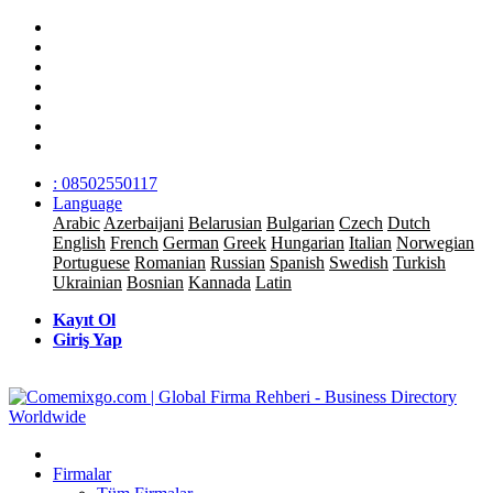
: 08502550117
Language
Arabic
Azerbaijani
Belarusian
Bulgarian
Czech
Dutch
English
French
German
Greek
Hungarian
Italian
Norwegian
Portuguese
Romanian
Russian
Spanish
Swedish
Turkish
Ukrainian
Bosnian
Kannada
Latin
Kayıt Ol
Giriş Yap
Firmalar