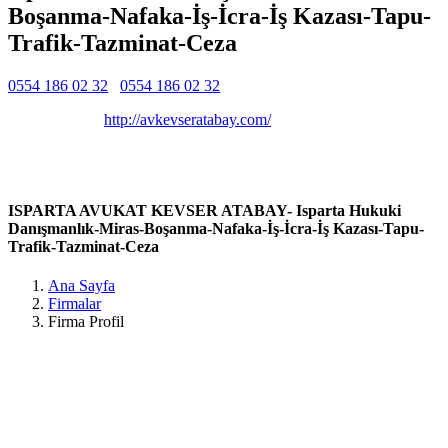
Boşanma-Nafaka-İş-İcra-İş Kazası-Tapu-
Trafik-Tazminat-Ceza
0554 186 02 32
0554 186 02 32
Belirtilmemiş
Belirtilmemiş
http://avkevseratabay.com/
Yayla mah. Cumhuriyet Caddesi, 1603. Sk. no:10/4 kat:2 NO:10,
32000 MERKEZ/Isparta, Türkiye Isparta / Isparta
ISPARTA AVUKAT KEVSER ATABAY- Isparta Hukuki
Danışmanlık-Miras-Boşanma-Nafaka-İş-İcra-İş Kazası-Tapu-
Trafik-Tazminat-Ceza
Ana Sayfa
Firmalar
Firma Profil