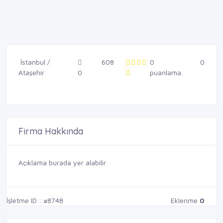
İstanbul /
608
0
0
Ataşehir
0
puanlama.
Firma Hakkında
Açıklama burada yer alabilir
İşletme ID : #8748
Eklenme
0