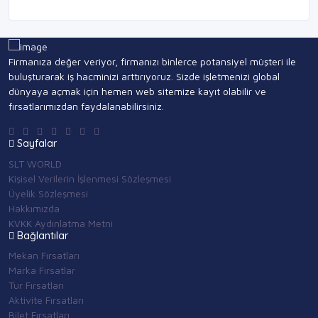
Firmanıza değer veriyor, firmanızı binlerce potansiyel müşteri ile
buluşturarak iş hacminizi arttırıyoruz. Sizde işletmenizi global
dünyaya açmak için hemen web sitemize kayıt olabilir ve
fırsatlarımızdan faydalanabilirsiniz.
Sayfalar
SLT WORLD
Kişisel Verilerin İşlenmesi Sözleşmesi
Üyelik Sözleşmesi
Hakkımızda
KVKK Aydınlatma Metni
Bağlantılar
Mekan Fırsatları
Marka Fırsatlar
Tur Fırsatları
Aktivite Fırsatları
Bilet Fırsatları