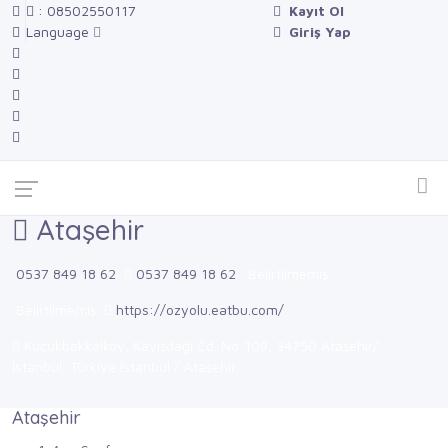
: 08502550117
Kayıt Ol
Language
Giriş Yap
Ataşehir
0537 849 18 62
0537 849 18 62
Belirtilmemiş
Belirtilmemiş
https://ozyolu.eatbu.com/
Küçükbakkalköy, Kayışdağı Cd. No:109, 34750 Ataşehir/
İstanbul, Türkiye İstanbul / Ataşehir
Ataşehir