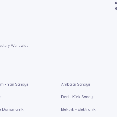
K
G
m - Yan Sanayii
Ambalaj Sanayii
k
Deri - Kürk Sanayi
e Danışmanlık
Elektrik - Elektronik