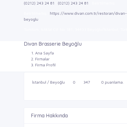
(0212) 243 24 81
(0212) 243 24 81
Belirtilmemiş
Belirtilmemiş
https://www.divan.com.tr/restoran/div
beyoglu
Tomtom, İstiklal Cd. No:181, 34433 Beyoğlu/İstanbul, Tür
Divan Brasserie Beyoğlu
Ana Sayfa
Firmalar
Firma Profil
İstanbul / Beyoğlu
0
347
0 puanlama.
Firma Hakkında