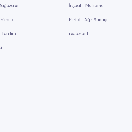
Mağazalar
İnşaat - Malzeme
 Kimya
Metal - Ağır Sanayi
 Tanıtım
restorant
si