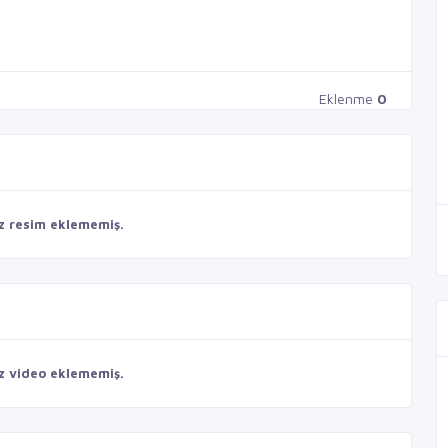
Eklenme
0
z resim eklememiş.
z video eklememiş.