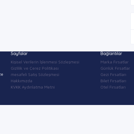
Sayfalar
Bağlantılar
Kişisel Verilerin İşlenmesi Sözleşmesi
Marka Fırsatlar
Gizlilik ve Çerez Politikası
Günlük Fırsatlar
ze
mesafeli Satış Sözleşmesi
Gezi Fırsatları
Hakkımızda
Bilet Fırsatları
KVKK Aydınlatma Metni
Otel Fırsatları