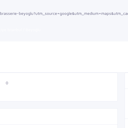
an-brasserie-beyoglu?utm_source=google&utm_medium=maps&utm_ca
kiye İstanbul / Beyoğlu
0