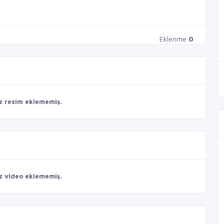
Eklenme
0
z resim eklememiş.
z video eklememiş.