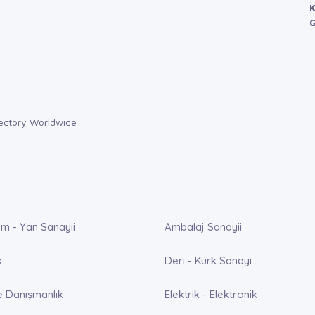
K
G
m - Yan Sanayii
Ambalaj Sanayii
k
Deri - Kürk Sanayi
e Danışmanlık
Elektrik - Elektronik