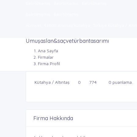
Belirtilmemiş
Belirtilmemiş
Belirtilmemiş
Belirtilmemiş
Belirtilmemiş
Hürriyet, 43800 Altıntaş/Kütahya, Türkiye Kütahya / Altın
Umuşaslan&saçvetürbantasarımı
Ana Sayfa
Firmalar
Firma Profil
Kütahya / Altıntaş
0
774
0 puanlama.
Firma Hakkında