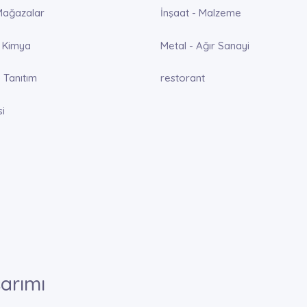
Mağazalar
İnşaat - Malzeme
 Kimya
Metal - Ağır Sanayi
 Tanıtım
restorant
si
arımı