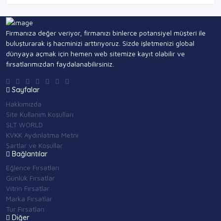
Firmanıza değer veriyor, firmanızı binlerce potansiyel müşteri ile
buluşturarak iş hacminizi arttırıyoruz. Sizde işletmenizi global
dünyaya açmak için hemen web sitemize kayıt olabilir ve
fırsatlarımızdan faydalanabilirsiniz.
Sayfalar
Hakkımızda
Site Kullanım Koşulları
SLT WORLD
KVKK Aydınlatma Metni
Şartlar ve Koşullar
Bağlantılar
Eğlence Fırsatları
Günlük Fırsatlar
Vitrin Fırsatlar
Marka Fırsatlar
Tur Fırsatları
Diğer