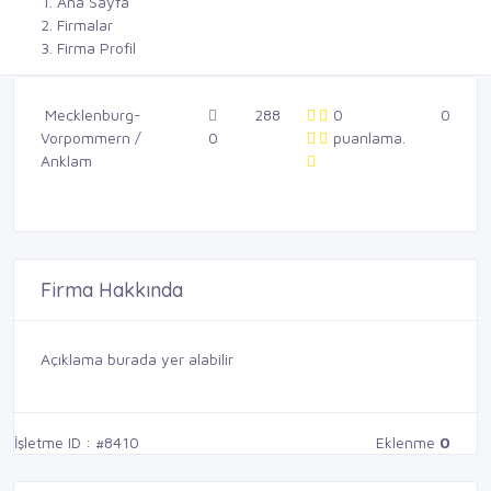
Ana Sayfa
Firmalar
Firma Profil
Mecklenburg-
288
0
0
Vorpommern /
0
puanlama.
Anklam
Firma Hakkında
Açıklama burada yer alabilir
İşletme ID : #8410
Eklenme
0