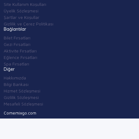
Site Kullanım Koşulları
Üyelik Sözleşmesi
Şartlar ve Koşullar
Gizlilik ve Çerez Politikası
Bağlantılar
Bilet Fırsatları
Gezi Fırsatları
Aktivite Fırsatları
Eğlence Fırsatları
Spa Fırsatları
Diğer
Hakkımızda
Bilgi Bankası
Hizmet Sözleşmesi
Gizlilik Sözleşmesi
Mesafeli Sözleşmesi
Comemixgo.com