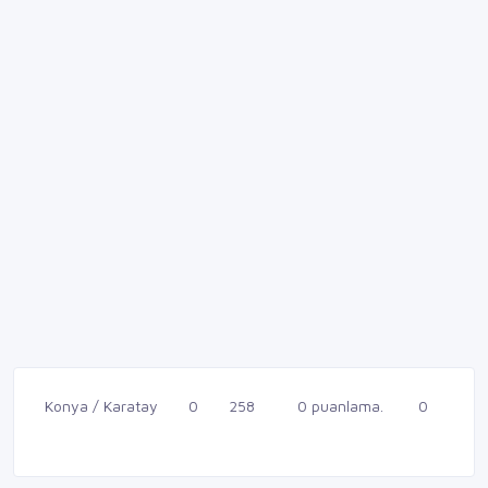
Konya / Karatay
0
258
0 puanlama.
0