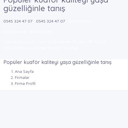
güzelliğinle tanış
0545 324 47 07
0545 324 47 07
Belirtilmemiş
Belirtilmemiş
Belirtilmemiş
naturapark civarı, Yazır, Cankardeşler Sk. No:27B, 42130
Selçuklu/Konya, Türkiye Konya / Karatay
Popüler kuaför kaliteyi yaşa güzelliğinle tanış
Ana Sayfa
Firmalar
Firma Profil