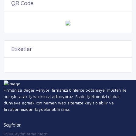
QR Code
Etiketler
Firmanıza değer veriyor, firmanızı binlerce potansiyel müşteri ile
buluşturarak iş hacminizi arttırıyoruz. Sizde işletmenizi global
dünyaya açmak için hemen web sitemize kayıt olabilir ve
fırsatlarımızdan faydalanabilirsiniz.
Sayfalar
KVKK Aydınlatma Metni