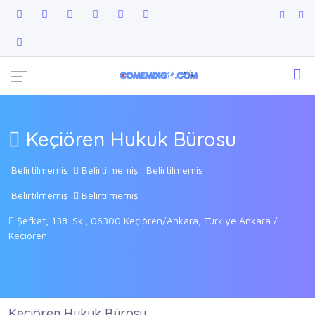
Keçiören Hukuk Bürosu
Belirtilmemiş
Belirtilmemiş
Belirtilmemiş
Belirtilmemiş
Belirtilmemiş
Şefkat, 138. Sk., 06300 Keçiören/Ankara, Türkiye Ankara /
Keçiören
Keçiören Hukuk Bürosu