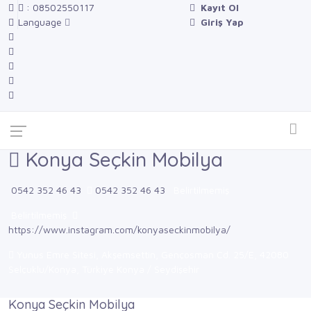
: 08502550117
Kayıt Ol
Language
Giriş Yap
Konya Seçkin Mobilya
0542 352 46 43
0542 352 46 43
Belirtilmemiş
Belirtilmemiş
https://www.instagram.com/konyaseckinmobilya/
Yunus Emre Sitesi, Akşemsettin, Gençosman Cd. 25/E, 42080
Selçuklu/Konya, Türkiye Konya / Seydişehir
Konya Seçkin Mobilya