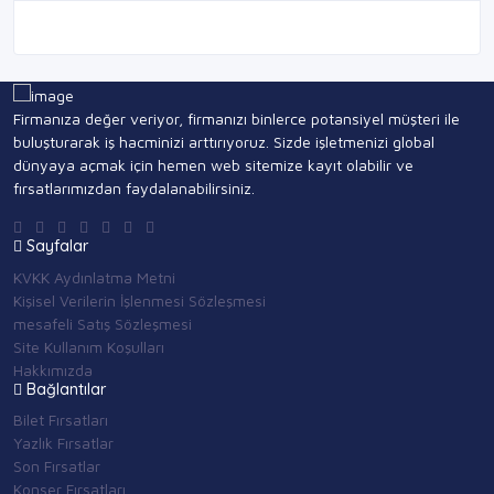
Firmanıza değer veriyor, firmanızı binlerce potansiyel müşteri ile
buluşturarak iş hacminizi arttırıyoruz. Sizde işletmenizi global
dünyaya açmak için hemen web sitemize kayıt olabilir ve
fırsatlarımızdan faydalanabilirsiniz.
Sayfalar
KVKK Aydınlatma Metni
Kişisel Verilerin İşlenmesi Sözleşmesi
mesafeli Satış Sözleşmesi
Site Kullanım Koşulları
Hakkımızda
Bağlantılar
Bilet Fırsatları
Yazlık Fırsatlar
Son Fırsatlar
Konser Fırsatları