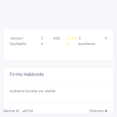
Konya /
606
0
0
Seydişehir
0
puanlama.
Firma Hakkında
Açıklama burada yer alabilir
İşletme ID : #8154
Eklenme
0