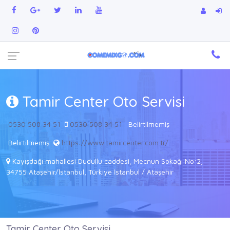
Tamir Center Oto Servisi
0530 508 34 51
0530 508 34 51
Belirtilmemiş
Belirtilmemiş
https://www.tamircenter.com.tr/
Kayışdağı mahallesi Dudullu caddesi, Mecnun Sokağı No:2,
34755 Ataşehir/İstanbul, Türkiye İstanbul / Ataşehir
Tamir Center Oto Servisi