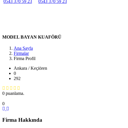
0543 370 59 23
0543 370 59 23
Belirtilmemiş
Belirtilmemiş
Belirtilmemiş
DT/15, Bademlik, 1185. Sk. No:1, 06300 Keçiören/Ankara,
Türkiye Ankara / Keçiören
MODEL BAYAN KUAFÖRÜ
Ana Sayfa
Firmalar
Firma Profil
Ankara / Keçiören
0
292
0 puanlama.
0
Firma Hakkında