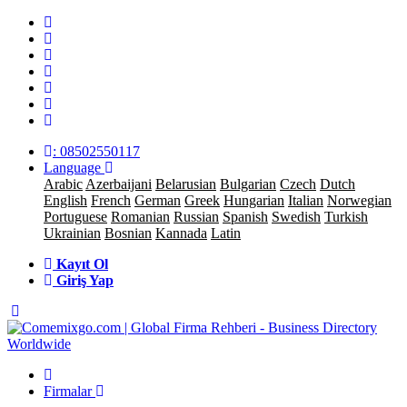
: 08502550117
Language
Arabic
Azerbaijani
Belarusian
Bulgarian
Czech
Dutch
English
French
German
Greek
Hungarian
Italian
Norwegian
Portuguese
Romanian
Russian
Spanish
Swedish
Turkish
Ukrainian
Bosnian
Kannada
Latin
Kayıt Ol
Giriş Yap
Firmalar