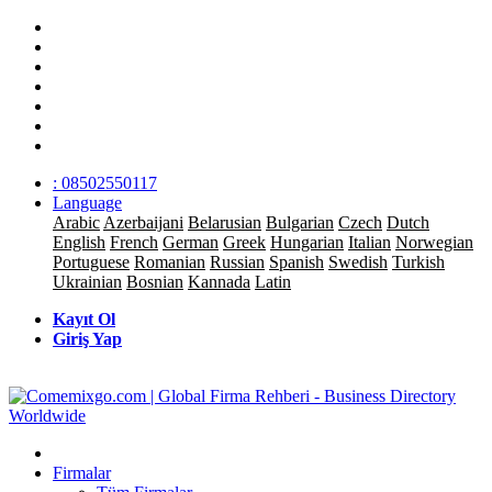
: 08502550117
Language
Arabic
Azerbaijani
Belarusian
Bulgarian
Czech
Dutch
English
French
German
Greek
Hungarian
Italian
Norwegian
Portuguese
Romanian
Russian
Spanish
Swedish
Turkish
Ukrainian
Bosnian
Kannada
Latin
Kayıt Ol
Giriş Yap
Firmalar