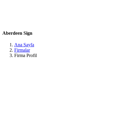
Belirtilmemiş
Belirtilmemiş
Belirtilmemiş
Belirtilmemiş
Belirtilmemiş
Union Terrace, Aberdeen AB10 1NN, United Kingdom Aberdeen /
Aberdeen Sign
Ana Sayfa
Firmalar
Firma Profil