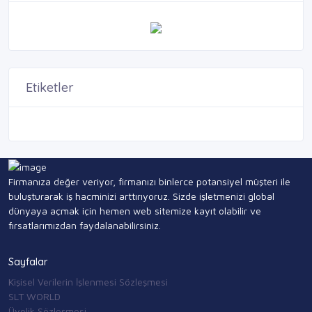
Etiketler
Firmanıza değer veriyor, firmanızı binlerce potansiyel müşteri ile
buluşturarak iş hacminizi arttırıyoruz. Sizde işletmenizi global
dünyaya açmak için hemen web sitemize kayıt olabilir ve
fırsatlarımızdan faydalanabilirsiniz.
Sayfalar
Kişisel Verilerin İşlenmesi Sözleşmesi
SLT WORLD
Üyelik Sözleşmesi