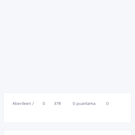
Aberdeen /
0
378
0 puanlama.
0