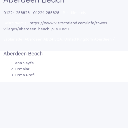
01224 288828
01224 288828
Belirtilmemiş
Belirtilmemiş
https://www.visitscotland.com/info/towns-
villages/aberdeen-beach-p1430651
Esplanade, Aberdeen AB24 5QA, United Kingdom Aberdeen /
Aberdeen Beach
Ana Sayfa
Firmalar
Firma Profil