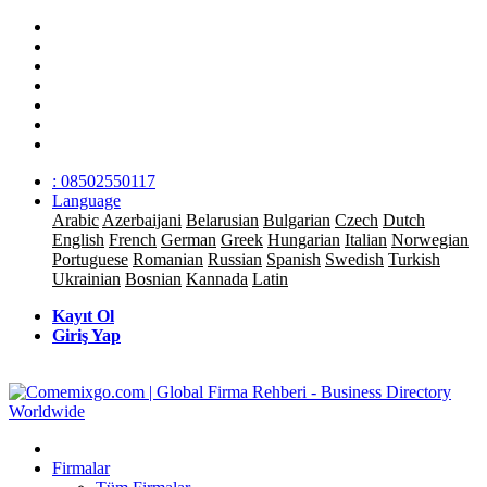
: 08502550117
Language
Arabic
Azerbaijani
Belarusian
Bulgarian
Czech
Dutch
English
French
German
Greek
Hungarian
Italian
Norwegian
Portuguese
Romanian
Russian
Spanish
Swedish
Turkish
Ukrainian
Bosnian
Kannada
Latin
Kayıt Ol
Giriş Yap
Firmalar