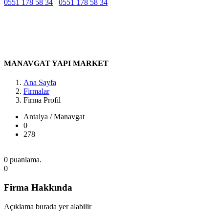
0551 178 58 34
0551 178 58 34
Belirtilmemiş
Belirtilmemiş
Belirtilmemiş
Aşağı Pazarcı, Fevzi Paşa Cd. No:52, 07600 Manavgat/Antalya,
Türkiye Antalya / Manavgat
MANAVGAT YAPI MARKET
Ana Sayfa
Firmalar
Firma Profil
Antalya / Manavgat
0
278
0 puanlama.
0
Firma Hakkında
Açıklama burada yer alabilir