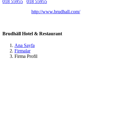
018 55955
018 55955
Belirtilmemiş
Belirtilmemiş
http://www.brudhall.com/
Karlby, 22730, Åland Islands Ahvenanmaa / Ahorn
Brudhäll Hotel & Restaurant
Ana Sayfa
Firmalar
Firma Profil