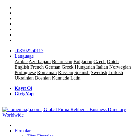
: 08502550117
Language
Arabic
Azerbaijani
Belarusian
Bulgarian
Czech
Dutch
English
French
German
Greek
Hungarian
Italian
Norwegian
Portuguese
Romanian
Russian
Spanish
Swedish
Turkish
Ukrainian
Bosnian
Kannada
Latin
Kayıt Ol
Giriş Yap
Firmalar