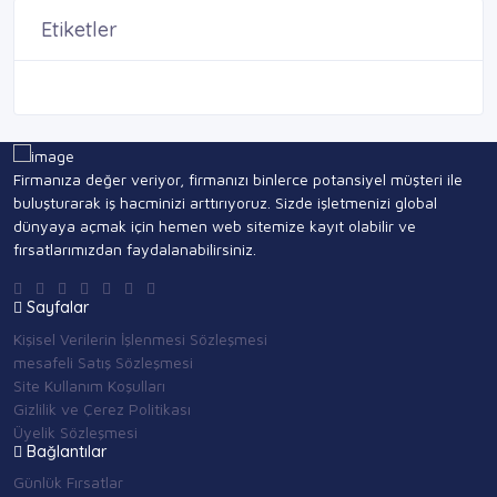
Etiketler
Firmanıza değer veriyor, firmanızı binlerce potansiyel müşteri ile
buluşturarak iş hacminizi arttırıyoruz. Sizde işletmenizi global
dünyaya açmak için hemen web sitemize kayıt olabilir ve
fırsatlarımızdan faydalanabilirsiniz.
Sayfalar
Kişisel Verilerin İşlenmesi Sözleşmesi
mesafeli Satış Sözleşmesi
Site Kullanım Koşulları
Gizlilik ve Çerez Politikası
Üyelik Sözleşmesi
Bağlantılar
Günlük Fırsatlar