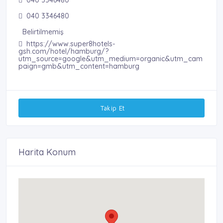
040 3346480
Belirtilmemiş
https://www.super8hotels-
gsh.com/hotel/hamburg/?
utm_source=google&utm_medium=organic&utm_cam
paign=gmb&utm_content=hamburg
Takip Et
Harita Konum