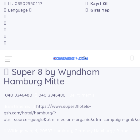
: 08502550117
Kayıt Ol
Language
Giriş Yap
Super 8 by Wyndham
Hamburg Mitte
040 3346480
040 3346480
Belirtilmemiş
Belirtilmemiş
https://www.super8hotels-
gsh.com/hotel/hamburg/?
utm_source=google&utm_medium=organic&utm_campaign=gmb&u
Wikingerweg 4, 20537 Hamburg, Germany Hamburg / Berne