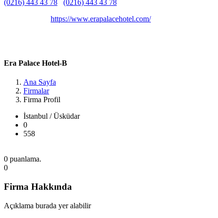
(0216) 443 43 78
(0216) 443 43 78
Belirtilmemiş
Belirtilmemiş
https://www.erapalacehotel.com/
Atatürk, Atatürk Mah Yeşil Sk No:11, 34767 Ümraniye/İstanbul,
Türkiye İstanbul / Üsküdar
Era Palace Hotel-B
Ana Sayfa
Firmalar
Firma Profil
İstanbul / Üsküdar
0
558
0 puanlama.
0
Firma Hakkında
Açıklama burada yer alabilir