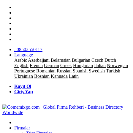
: 08502550117
Language
Arabic
Azerbaijani
Belarusian
Bulgarian
Czech
Dutch
English
French
German
Greek
Hungarian
Italian
Norwegian
Portuguese
Romanian
Russian
Spanish
Swedish
Turkish
Ukrainian
Bosnian
Kannada
Latin
Kayıt Ol
Giriş Yap
Firmalar