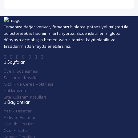
Firmanıza değer veriyor, firmanızı binlerce potansiyel müşteri ile
buluşturarak iş hacminizi arttırıyoruz. Sizde işletmenizi global
dünyaya açmak için hemen web sitemize kayıt olabilir ve
fırsatlarımızdan faydalanabilirsiniz.
Sayfalar
Üyelik Sözleşmesi
Şartlar ve Koşullar
Gizlilik ve Çerez Politikası
Hakkımızda
Site Kullanım Koşulları
Bağlantılar
Yazlık Fırsatlar
Aktivite Fırsatları
Günlük Fırsatlar
Özel Fırsatlar
Konser Fırsatları