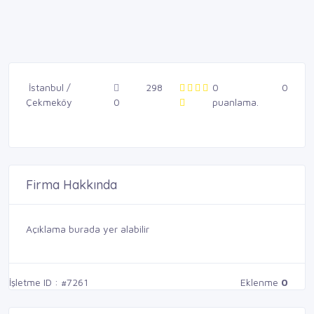
İstanbul /
298
0
0
Çekmeköy
0
puanlama.
Firma Hakkında
Açıklama burada yer alabilir
İşletme ID : #7261
Eklenme
0