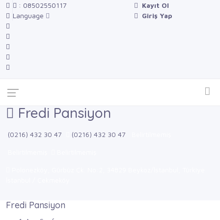
: 08502550117
Kayıt Ol
Language
Giriş Yap
Fredi Pansiyon
(0216) 432 30 47
(0216) 432 30 47
Belirtilmemiş
Belirtilmemiş
Belirtilmemiş
Polonezköy, Gürbüz Çk. No:2, 34829 Beykoz/İstanbul, Türkiye
İstanbul / Çekmeköy
Fredi Pansiyon