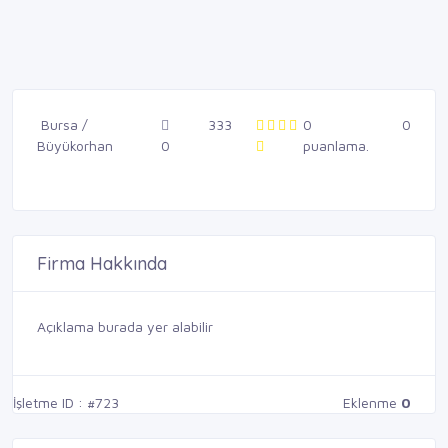
Bursa /
333
0
0
Büyükorhan
0
puanlama.
Firma Hakkında
Açıklama burada yer alabilir
İşletme ID : #723
Eklenme
0