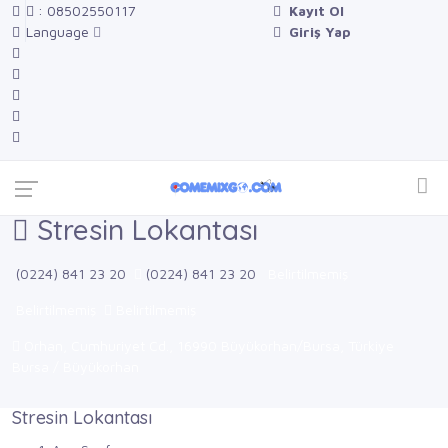
: 08502550117
Kayıt Ol
Language
Giriş Yap
Stresin Lokantası
(0224) 841 23 20
(0224) 841 23 20
Belirtilmemiş
Belirtilmemiş
Belirtilmemiş
Orhan, Cumhuriyet Cd., 16990 Büyükorhan/Bursa, Türkiye
Bursa / Büyükorhan
Stresin Lokantası