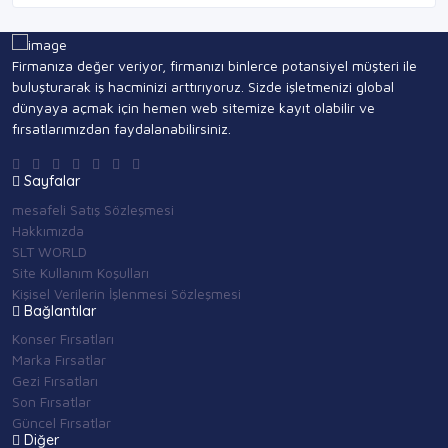
Firmanıza değer veriyor, firmanızı binlerce potansiyel müşteri ile
buluşturarak iş hacminizi arttırıyoruz. Sizde işletmenizi global
dünyaya açmak için hemen web sitemize kayıt olabilir ve
fırsatlarımızdan faydalanabilirsiniz.
Sayfalar
mesafeli Satış Sözleşmesi
Hakkımızda
SLT WORLD
Site Kullanım Koşulları
Kişisel Verilerin İşlenmesi Sözleşmesi
Bağlantılar
Konser Fırsatları
Marka Fırsatlar
Gezi Fırsatları
Son Fırsatlar
Güncel Fırsatlar
Diğer