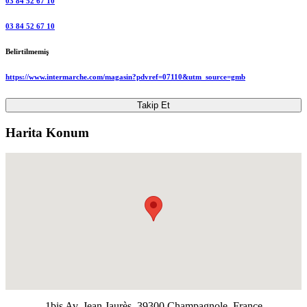
03 84 52 67 10
03 84 52 67 10
Belirtilmemiş
https://www.intermarche.com/magasin?pdvref=07110&utm_source=gmb
Takip Et
Harita Konum
1bis Av. Jean Jaurès, 39300 Champagnole, France