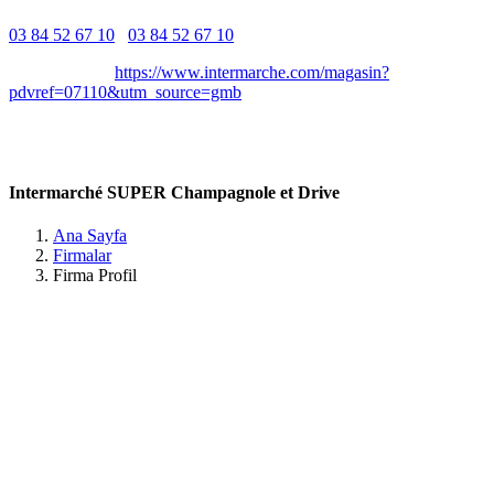
03 84 52 67 10
03 84 52 67 10
Belirtilmemiş
Belirtilmemiş
https://www.intermarche.com/magasin?
pdvref=07110&utm_source=gmb
1bis Av. Jean Jaurès, 39300 Champagnole, France Lot /
Champagnole
Intermarché SUPER Champagnole et Drive
Ana Sayfa
Firmalar
Firma Profil