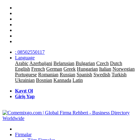
: 08502550117
Language
Arabic
Azerbaijani
Belarusian
Bulgarian
Czech
Dutch
English
French
German
Greek
Hungarian
Italian
Norwegian
Portuguese
Romanian
Russian
Spanish
Swedish
Turkish
Ukrainian
Bosnian
Kannada
Latin
Kayıt Ol
Giriş Yap
Firmalar