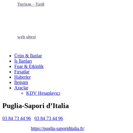
Turizm - Tatil
web sitesi
Ürün & İlanlar
İş İlanları
Fuar & Etkinlik
Fırsatlar
Haberler
İletişim
Araçlar
KDV Hesaplayıcı
Puglia-Sapori d’Italia
03 84 73 44 96
03 84 73 44 96
Belirtilmemiş
Belirtilmemiş
https://puglia-saporiditalia.fr/