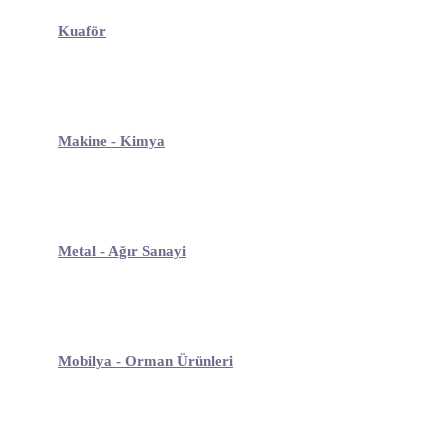
Kuaför
Makine - Kimya
Metal - Ağır Sanayi
Mobilya - Orman Ürünleri