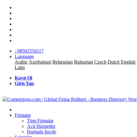
: 08502550117
Language
Arabic
Azerbaijani
Belarusian
Bulgarian
Czech
Dutch
English
Latin
Kayıt Ol
Giriş Yap
Firmalar
Tüm Firmalar
Acil Hizmetler
Haritada İncele