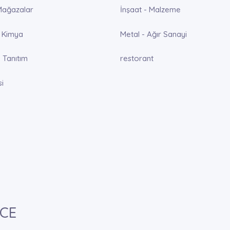
Mağazalar
İnşaat - Malzeme
 Kimya
Metal - Ağır Sanayi
 Tanıtım
restorant
si
NCE