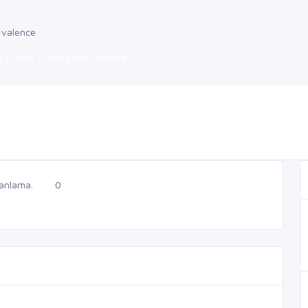
-valence
e Drome / Bourg-les-Valence
anlama.
0