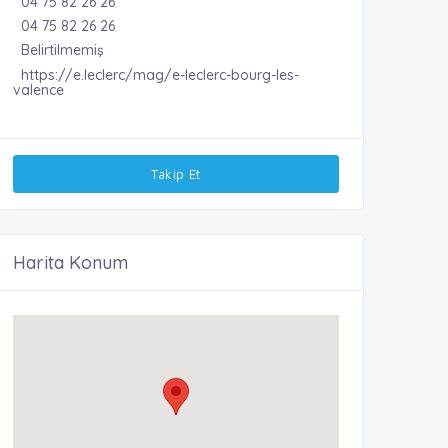
04 75 82 26 26
04 75 82 26 26
Belirtilmemiş
https://e.leclerc/mag/e-leclerc-bourg-les-
valence
Takip Et
Harita Konum