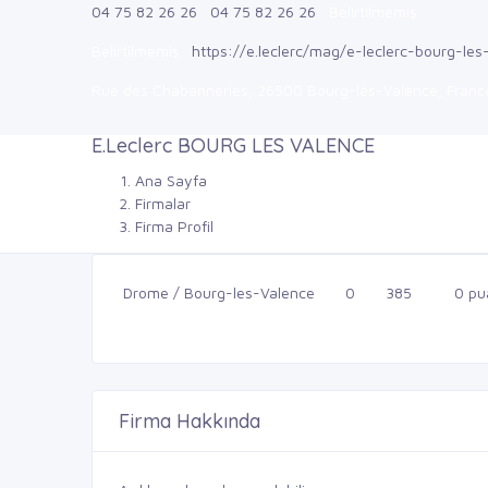
04 75 82 26 26
04 75 82 26 26
Belirtilmemiş
Belirtilmemiş
https://e.leclerc/mag/e-leclerc-bourg-les
Rue des Chabanneries, 26500 Bourg-lès-Valence, Franc
E.Leclerc BOURG LES VALENCE
Ana Sayfa
Firmalar
Firma Profil
Drome / Bourg-les-Valence
0
385
0 pu
Firma Hakkında