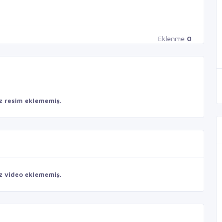
Eklenme
0
z resim eklememiş.
z video eklememiş.