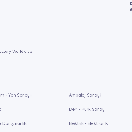
K
G
m - Yan Sanayii
Ambalaj Sanayii
k
Deri - Kürk Sanayi
e Danışmanlık
Elektrik - Elektronik