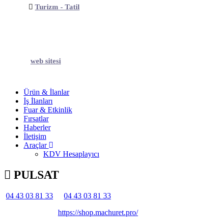
Turizm - Tatil
web sitesi
Ürün & İlanlar
İş İlanları
Fuar & Etkinlik
Fırsatlar
Haberler
İletişim
Araçlar
KDV Hesaplayıcı
PULSAT
04 43 03 81 33
04 43 03 81 33
Belirtilmemiş
Belirtilmemiş
https://shop.machuret.pro/