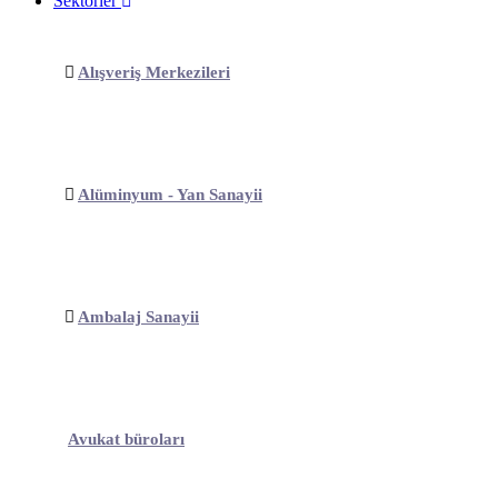
Sektörler
Alışveriş Merkezileri
Alüminyum - Yan Sanayii
Ambalaj Sanayii
Avukat büroları