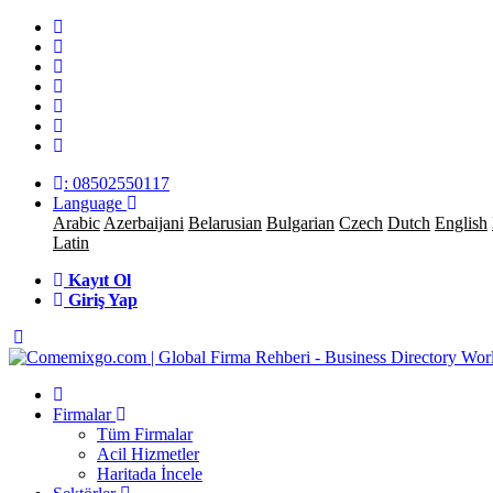
: 08502550117
Language
Arabic
Azerbaijani
Belarusian
Bulgarian
Czech
Dutch
English
Latin
Kayıt Ol
Giriş Yap
Firmalar
Tüm Firmalar
Acil Hizmetler
Haritada İncele