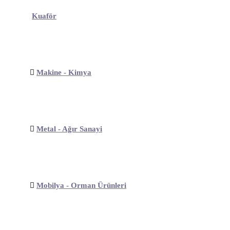
Kuaför
Makine - Kimya
Metal - Ağır Sanayi
Mobilya - Orman Ürünleri